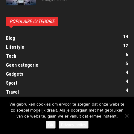
POPULAIRE CATEGORIE
14
Blog
12
Lifestyle
6
Tech
5
Geen categorie
4
Gadgets
4
Sport
4
Travel
2
Mode
We gebruiken cookies om ervoor te zorgen dat onze website
zo soepel mogelijk draait. Als je doorgaat met het gebruiken
van de website, gaan we er vanuit dat ermee instemt.
Ok
Privacy policy
© ExposeYourTalent.nl