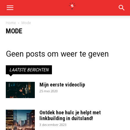
Home
Mode
MODE
Geen posts om weer te geven
LAATSTE BERICHTEN
Mijn eerste videoclip
25 mei 2020
Ontdek hoe hulc je helpt met
linkbuilding in duitsland!
3 december 2023