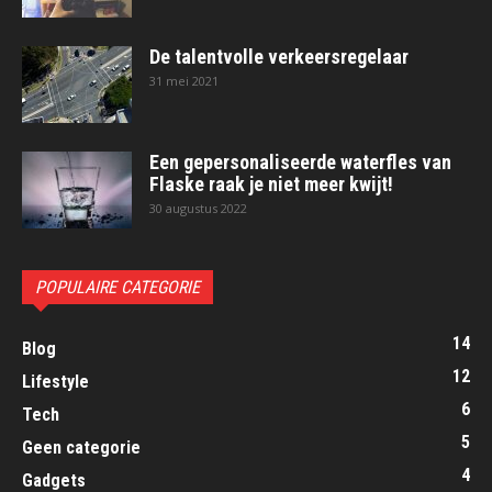
De talentvolle verkeersregelaar
31 mei 2021
Een gepersonaliseerde waterfles van
Flaske raak je niet meer kwijt!
30 augustus 2022
POPULAIRE CATEGORIE
14
Blog
12
Lifestyle
6
Tech
5
Geen categorie
4
Gadgets