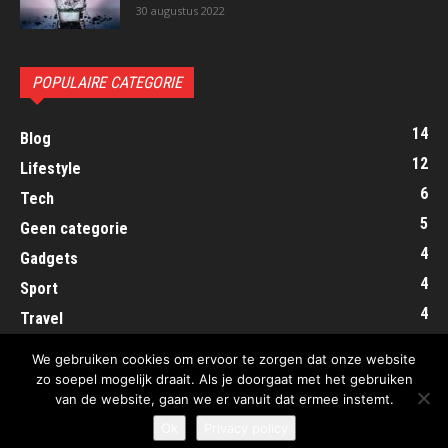
30 augustus 2022
POPULAIRE CATEGORIE
14
Blog
12
Lifestyle
6
Tech
5
Geen categorie
4
Gadgets
4
Sport
4
Travel
2
Mode
We gebruiken cookies om ervoor te zorgen dat onze website
zo soepel mogelijk draait. Als je doorgaat met het gebruiken
van de website, gaan we er vanuit dat ermee instemt.
Ok
Privacy policy
© ExposeYourTalent.nl