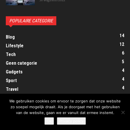
POPULAIRE CATEGORIE
14
Blog
12
Lifestyle
6
Tech
5
Geen categorie
4
Gadgets
4
Sport
4
Travel
2
Mode
We gebruiken cookies om ervoor te zorgen dat onze website
zo soepel mogelijk draait. Als je doorgaat met het gebruiken
van de website, gaan we er vanuit dat ermee instemt.
Ok
Privacy policy
© ExposeYourTalent.nl