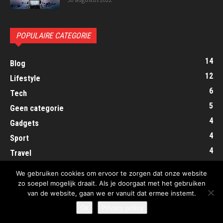
POPULAIRE CATEGORIE
14
Blog
12
Lifestyle
6
Tech
5
Geen categorie
4
Gadgets
4
Sport
4
Travel
2
Mode
We gebruiken cookies om ervoor te zorgen dat onze website
zo soepel mogelijk draait. Als je doorgaat met het gebruiken
van de website, gaan we er vanuit dat ermee instemt.
Ok
Privacy policy
© ExposeYourTalent.nl